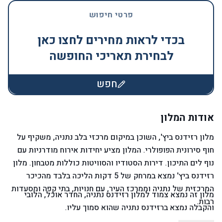
פרטי חיפוש
בכדי לראות מחירים לחצו כאן
לבחירת תאריכי החופשה
חפש
אודות המלון
מלון רזידנס ביץ', השוכן במיקום מרכזי בלב נתניה, משקיף על
חוף סירונית הפופולרי. המלון מציע יחידות אירוח מודרניות עם
נוף לים התיכון. דירות הסטודיו והסוויטות כוללות מטבחון. מלון
רזידנס ביץ' נמצא במרחק של 5 דקות הליכה בלבד מהכיכר
המרכזית של נתניה וממרכז העיר, עם חנויות, בתי קפה ומסעדות
מלון זה נמצא צמוד למלון רזידנס נתניה, החדר אוכל, הלובי
רבות.
והקבלה נמצא ברזידנס נתניה שהוא סמוך עליו.