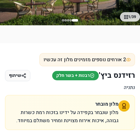
1
/
39
אודות
כשרות
כללים
שאלות ותשובות
מיקום
חדרי
2 אורחים נוספים מזמינים מלון זה עכשיו
רזידנס ביץ'
רבנות + בשר חלק
שיתוף
נתניה
מלון מובחר
מלון שנבחר בקפידה על ידינו בזכות רמת כשרות
גבוהה, איכות אירוח מצוינת ומחיר משתלם במיוחד.