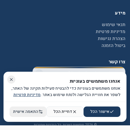
מידע
גודל טקסט
%
100
תנאי שימוש
מדיניות פרטיות
ניגודיות גבוהה
הצהרת נגישות
ביטול הזמנה
גופן קריא
צרו קשר
הדגשת קישורים
contact@kosherhotelsisrael.com
המלון הזה מבוקש מאוד
ביטול אנימציות
צור קשר
אנחנו משתמשים בעוגיות
השלימו את ההזמנה עכשיו כדי להבטיח
אנחנו משתמשים בעוגיות כדי להבטיח פעילות תקינה של האתר,
את המחיר והחדר שלכם.
עקבו אחרינו
לשפר את חוויית הגלישה ולנתח שימוש באתר.
מדיניות פרטיות
אישור הכל
דחיית הכל
התאמה אישית
© 2026 חופשות כשרות. כל הזכויות שמורות.