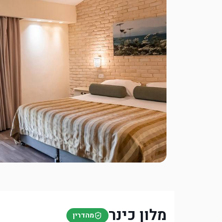
אודות
כשרות
כללים
שאלות ותשובות
מלון כינר
מהדרין