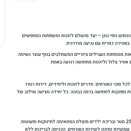
ר הנופש נופי גונן – יעד מושלם לזוגות ומשפחות המחפשים
באווירה כפרית עם נגיעה מודרנית.
ות מטופחות ושבילים ציוריים המשתלבים בנוף עוצר נשימה
 אוויר צלול וליהנות מחופשה רגועה באמת.
כל סוגי האורחים: חדרים לזוגות וליחידים, דירות רטרו
ות מפנקות לחופשה ברמה גבוהה. כל יחידה מציעה שילוב של
לרשות האורחים בריכת שחייה חצי אולימפית באורך 25 מטר ובריכת ילדים מוצלת המתאימה לתינוקות ופעוטות.
שמשיות ומזנון לשירות האורחים. הכניסה לבריכות ללא