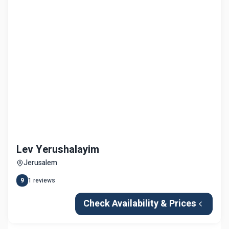
Lev Yerushalayim
Jerusalem
9
1
reviews
Check Availability & Prices
Rabbanut