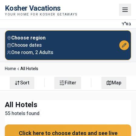
Kosher Vacations
YOUR HOME FOR KOSHER GETAWAYS
בס"ד
Choose region
Choose dates
One room, 2 Adults
Home
All Hotels
Sort
Filter
Map
All Hotels
55
hotels found
Click here to choose dates and see live