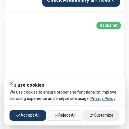
הגדרות נגישות
גודל טקסט
100
%
Hotel Metropolitan
ניגודיות גבוהה
תל אביב
Check Availability & Prices
גופן קריא
הדגשת קישורים
Rabbanut
ביטול אנימציות
We use cookies
We use cookies to ensure proper site functionality, improve
browsing experience and analyze site usage.
Privacy Policy
Accept All
Reject All
Customize