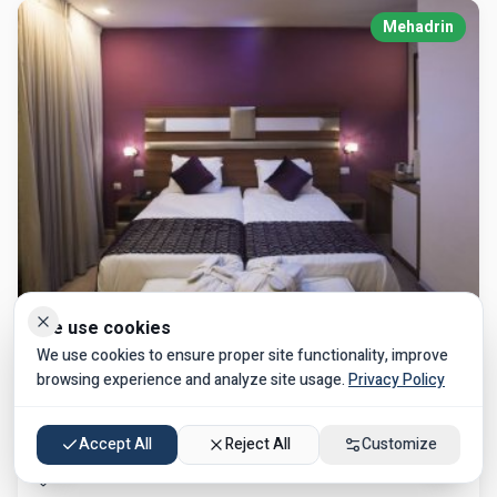
הגדרות נגישות
Mehadrin
%
100
גודל טקסט
ניגודיות גבוהה
גופן קריא
הדגשת קישורים
ביטול אנימציות
We use cookies
We use cookies to ensure proper site functionality, improve
browsing experience and analyze site usage.
Privacy Policy
Accept All
Reject All
Customize
Kinorot Hotel
Zeidel St 9