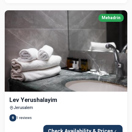
Mehadrin
Lev Yerushalayim
Jerusalem
9
1
reviews
Check Availability & Prices