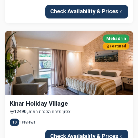
Check Availability & Prices
Mehadrin
Featured
Kinar Holiday Village
צפון מזרח הכנרת רמות, 12490
10
1
reviews
Check Availability & Prices