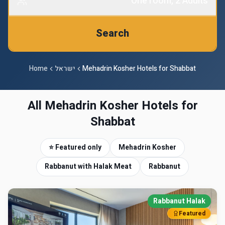
One room, 2 Adults
Search
Mehadrin Kosher Hotels for Shabbat
ישראל
Home
All Mehadrin Kosher Hotels for
Shabbat
⭐ Featured only
Mehadrin Kosher
Rabbanut with Halak Meat
Rabbanut
Rabbanut Halak
Featured