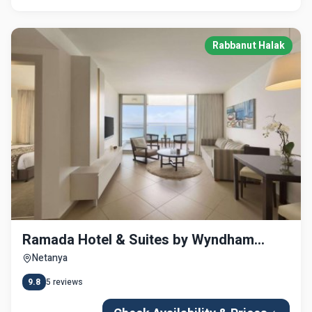
Rabbanut Halak
Ramada Hotel & Suites by Wyndham
Netanya
Netanya
9.8
5
reviews