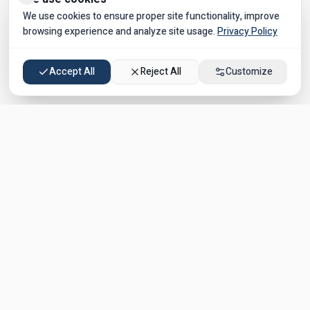
We use cookies to ensure proper site functionality, improve
browsing experience and analyze site usage.
Privacy Policy
Accept All
Reject All
Customize
Join our Kosher Vacations WhatsApp group!
✅
Exclusive deals on kosher hotels
✅
In Israel & worldwide
✅
Tips & recommendations from guests
Join Now →