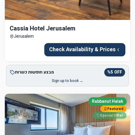
Cassia Hotel Jerusalem
Jerusalem
Check Availability & Prices
OFF
5
%
מבצע חופשות כשרות
Sign up to book →
Rabbanut Halak
Featured
Special Offer