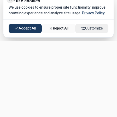
We use cookies
We use cookies to ensure proper site functionality, improve
browsing experience and analyze site usage.
Privacy Policy
Accept All
Reject All
Customize
Join our Kosher Vacations WhatsApp group!
✅
Exclusive deals on kosher hotels
✅
In Israel & worldwide
✅
Tips & recommendations from guests
Join Now →