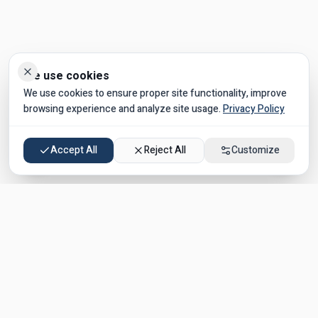
הדגשת קישורים
ביטול אנימציות
We use cookies
We use cookies to ensure proper site functionality, improve
browsing experience and analyze site usage.
Privacy Policy
Accept All
Reject All
Customize
Join our Kosher Vacations WhatsApp group!
✅
Exclusive deals on kosher hotels
✅
In Israel & worldwide