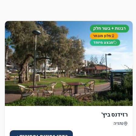
רבנות + בשר חלק
מלון מובחר
מבצע מיוחד
רזידנס ביץ'
נתניה