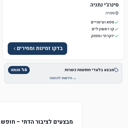
סינרג'י נתניה
נתניה
ספא ועיסויים
קו ראשון לים
יוקרתי ומפנק
בדקו זמינות ומחירים
מבצע בלעדי חופשות כשרות
6
%
הנחה
← הירשמו להזמנה
מבצעים לציבור הדתי – חופש