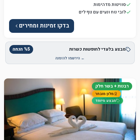
סוויטות מדהימות
לובי נוח ונעים עם נוף לים
בדקו זמינות ומחירים
מבצע בלעדי לחופשות כשרות
5
%
הנחה
← הירשמו להזמנה
רבנות + בשר חלק
מלון מובחר
מבצע מיוחד