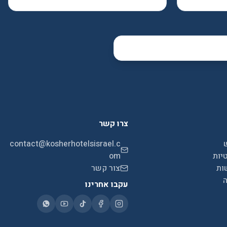
צרו קשר
contact@kosherhotelsisrael.c
יות
om
ות
צור קשר
ה
עקבו אחרינו
הגדרות נגישות