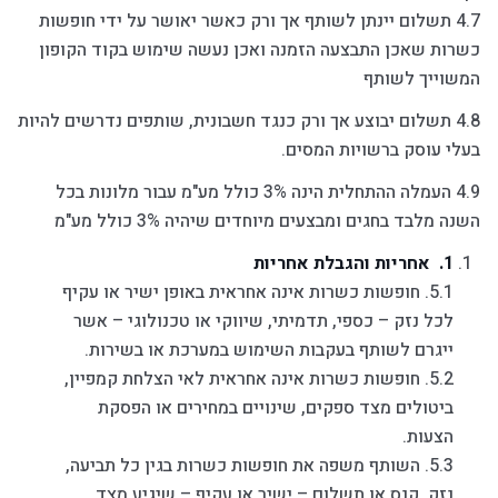
4.7 תשלום יינתן לשותף אך ורק כאשר יאושר על ידי חופשות
כשרות שאכן התבצעה הזמנה ואכן נעשה שימוש בקוד הקופון
המשוייך לשותף
4.8 תשלום יבוצע אך ורק כנגד חשבונית, שותפים נדרשים להיות
בעלי עוסק ברשויות המסים.
4.9 העמלה ההתחלית הינה 3% כולל מע"מ עבור מלונות בכל
השנה מלבד בחגים ומבצעים מיוחדים שיהיה 3% כולל מע"מ
אחריות והגבלת אחריות
5.1. חופשות כשרות אינה אחראית באופן ישיר או עקיף
לכל נזק – כספי, תדמיתי, שיווקי או טכנולוגי – אשר
ייגרם לשותף בעקבות השימוש במערכת או בשירות.
5.2. חופשות כשרות אינה אחראית לאי הצלחת קמפיין,
ביטולים מצד ספקים, שינויים במחירים או הפסקת
הצעות.
5.3. השותף משפה את חופשות כשרות בגין כל תביעה,
נזק, קנס או תשלום – ישיר או עקיף – שיגיע מצד