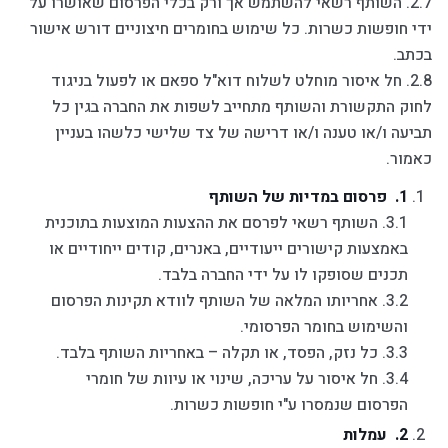
2.7. השותף רשאי להשתמש אך ורק בכלי הפרסום שאושרו על
ידי חופשות כשרות. כל שימוש בחומרים חיצוניים דורש אישור
בכתב.
2.8. חל איסור מוחלט לשלוח דוא"ל ספאם או לפעול בניגוד
לחוק התקשורת והשותף מתחייב לשפות את החברה בגין כל
תביעה ו/או טענה ו/או דרישה של צד שלישי כלשהו בעניין
כאמור.
פרסום במדיות של השותף
3.1. השותף רשאי לפרסם את ההצעות המוצעות בתוכנית
באמצעות קישורים ייעודיים, באנרים, קודים ייחודיים או
תכנים שסופקו לו על ידי החברה בלבד.
3.2. אחריותו המלאה של השותף לוודא תקינות הפרסום
והשימוש בחומר הפרסומי.
3.3. כל נזק, הפסד, או תקלה – באחריות השותף בלבד.
3.4. חל איסור על עריכה, שינוי או עיוות של חומרי
הפרסום שנמסרו ע"י חופשות כשרות.
עמלות