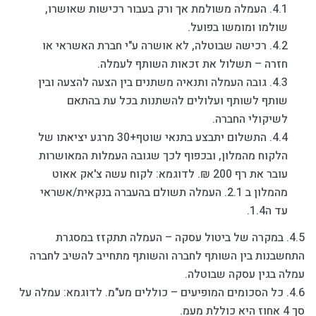
4.1. העמלה משולמת אך ורק בעבור רכישות שאושרו,
שולמו ומומשו בפועל.
4.2. רכישה שבוטלה, לא אושרה ע"י חברת האשראי או
חזרה – תשלול את זכאות השותף לעמלה.
4.3. גובה העמלה ותנאיה משתנים בין הצעה להצעה ובין
שותף לשותף ועלולים להשתנות בכל עת בהתאם
לשיקולי החברה.
4.4. התשלום יתבצע בתנאי שוטף+30 מרגע יציאתו של
הלקוח מהמלון, ובכפוף לכך שגובה העמלות המאושרות
עובר את רף 200 ₪. לדוגמא: לקוח עשה צ'אק אאוט
מהמלון ב 2.1. העמלה תשולם בהעברה בנקאית/אשראי
עד ה1.4.
4.5. במקרה של ביטול עסקה – העמלה תתקזז במסגרת
התחשבנות בין השותף לחברה והשותף מתחייב להשיב לחברה
עמלה בגין עסקה שבוטלה.
4.6. כל הסכומים המופיעים – כוללים מע"מ. לדוגמא: עמלה על
סך 4 אחוז היא כוללת מעמ.