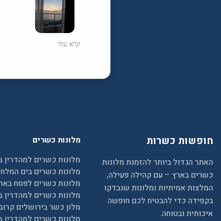
נהנתי מאד מהשירות האדיב וה
קרא עוד
הזמנו דרכם נופש קצרצר במלו
חופשה מושלמת במחיר נמוך י
שקל
וכמובן נזמין שוב דרכם!
ממליצה בחום!
חופשות כשרות
מלונות כשרים
מלונות כשרים למהדרין ב
האתר הגדול ביותר להזמנת מלונות
מלונות כשרים בים המלח
כשרים בארץ – עם קהילה פעילה,
מלונות כשרים לפסח באר
המלצות אמיתיות ומלונות שנבדקו
מלונות כשרים למהדרין ב
בקפידה כדי להבטיח לכם חופשה
מלון כשר בירושלים קרוב
איכותית ובטוחה.
מלונות כשרים למהדרין ב