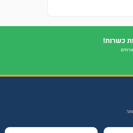
ת כשרות!
ורחים
תר.