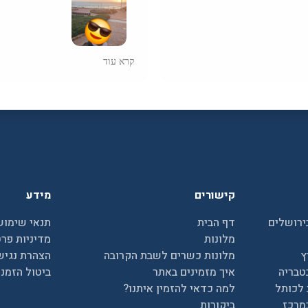
זמין,
השירות של חופשות כשרות היה ממ
קרא עוד
ן מדיטרה נתניה
(מדיטרה נתניה) היה ברמה טובה מ
חסית לתמורה - היה שווה כל
טיילת ניצה וקרוב לבתי כנסת מלון 
בקיצור שוווה את היחס למחיר
קישורים
מידע
ירושלים
דף הבית
תנאי שימוש
מלונות
מדיניות פרט
ץ
מלונות כשרים לשבת הקרובה
הצהרת נגיש
טבריה
איך מזמינים באתר
ביטול הזמנ
 לכותל
למה כדאי להזמין איתנו?
מרכז
ביקורות