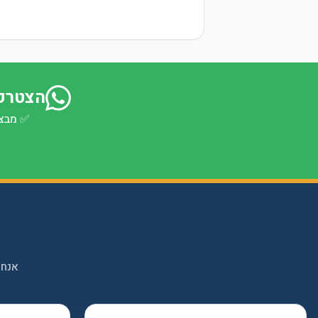
הצטרפו
✅
מבצע
אנחנ